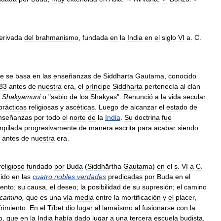
erivada
del
brahmanismo
,
fundada
en
la
India
en
el
siglo
VI
a
.
C
.
e
se
basa
en
las
enseñanzas
de
Siddharta
Gautama
,
conocido
83
antes
de
nuestra
era
,
el
príncipe
Siddharta
pertenecía
al
clan
Shakyamuni
o
"
sabio
de
los
Shakyas
".
Renunció
a
la
vida
secular
prácticas
religiosas
y
ascéticas
.
Luego
de
alcanzar
el
estado
de
nseñanzas
por
todo
el
norte
de
la
India
.
Su
doctrina
fue
mpilada
progresivamente
de
manera
escrita
para
acabar
siendo
antes
de
nuestra
era
.
religioso
fundado
por
Buda
(
Siddhārtha
Gautama
)
en
el
s
.
VI
a
C
.
ido
en
las
cuatro
nobles
verdades
predicadas
por
Buda
en
el
iento
;
su
causa
,
el
deseo
;
la
posibilidad
de
su
supresión
;
el
camino
camino
,
que
es
una
vía
media
entre
la
mortificación
y
el
placer
,
frimiento
.
En
el
Tíbet
dio
lugar
al
lamaísmo
al
fusionarse
con
la
o
,
que
en
la
India
había
dado
lugar
a
una
tercera
escuela
budista
,