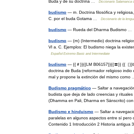
Buda y de su doctrina …
Diccionario Salamanca 
budismo
— m. Doctrina filosófica y religiosa
C. por el buda Gotama …
Diccionario de la leng
budismo
— Rueda del Dharma Budismo 
budismo
— (m) (Intermedio) doctrina religios
VI a. C. Ejemplos: El budismo niega la existe
Español Extremo Basic and Intermediate
budismo
— {{＃}}{{LM B06157}}{{〓}} {{［}}bu
doctrina de Buda (reformador religioso indio 
mal y propone la extinción del mismo com
Budismo pragmático
— Saltar a navegación
budista que deja de lado creencias y rituale
(Dhamma en Pali, Dharma en Sánscrito) c
Budismo e hinduismo
— Saltar a navegació
paralelas en algunos aspectos entre sí pero 
Contenido 1 Introducción 2 Historia antigu