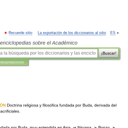
Recuerde sitio
La exportación de los diccionarios al sitio
ES
s enciclopedias sobre el Académico
¡Buscar!
interpretaciones
IÓN
Doctrina
religiosa
y
filosófica
fundada
por
Buda
,
derivada
del
acrificiales
.
ndada
por
Buda
,
muy
extendida
en
Asia
. ⇒
Nirvana
.
➢
Bonzo
.
➢