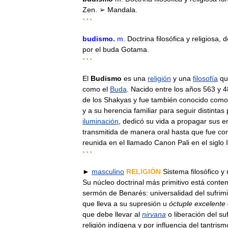
Zen
.
➢
Mandala
.
* * *
budismo
.
m
.
Doctrina
filosófica
y
religiosa
,
d
por
el
buda
Gotama
.
* * *
El
Budismo
es
una
religión
y
una
filosofía
qu
como
el
Buda
.
Nacido
entre
los
años
563
y
4
de
los
Shakyas
y
fue
también
conocido
como
y
a
su
herencia
familiar
para
seguir
distintas
iluminación
,
dedicó
su
vida
a
propagar
sus
e
transmitida
de
manera
oral
hasta
que
fue
co
reunida
en
el
llamado
Canon
Pali
en
el
siglo
I
* * *
►
masculino
RELIGIÓN
Sistema
filosófico
y
Su
núcleo
doctrinal
más
primitivo
está
conten
sermón
de
Benarés:
universalidad
del
sufrim
que
lleva
a
su
supresión
u
óctuple
excelente
que
debe
llevar
al
nirvana
o
liberación
del
su
religión
indígena
y
por
influencia
del
tantrism