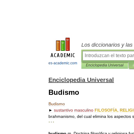
Los diccionarios y la
es-academic.com
Enciclopedia Universal
Enciclopedia Universal
Budismo
Budismo
►
sustantivo
masculino
FILOSOFÍA
,
RELIG
brahmanismo
,
del
cual
elimina
los
aspectos
s
* * *
budismo
m
.
Doctrina
filosófica
y
religiosa
fu