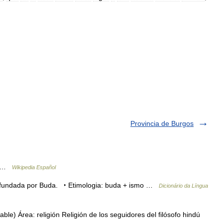
Provincia de Burgos
da …
Wikipedia Español
l fundada por Buda. ‣ Etimologia: buda + ismo …
Dicionário da Língua
ble) Área: religión Religión de los seguidores del filósofo hindú