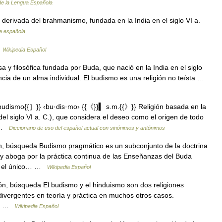
de la Lengua Española
, derivada del brahmanismo, fundada en la India en el siglo VI a.
ua española
…
Wikipedia Español
a y filosófica fundada por Buda, que nació en la India en el siglo
ncia de un alma individual. El budismo es una religión no teísta …
dismo{{］}} ‹bu·dis·mo› {{《}}▍ s.m.{{》}} Religión basada en la
del siglo VI a. C.), que considera el deseo como el origen de todo
o …
Diccionario de uso del español actual con sinónimos y antónimos
, búsqueda Budismo pragmático es un subconjunto de la doctrina
s y aboga por la práctica continua de las Enseñanzas del Buda
on el único… …
Wikipedia Español
n, búsqueda El budismo y el hinduismo son dos religiones
divergentes en teoría y práctica en muchos otros casos.
a 3 …
Wikipedia Español