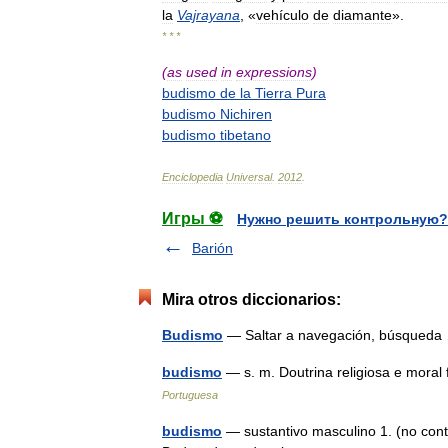
la
Vajrayana
, «
vehículo
de
diamante
».
* * *
(
as
used
in
expressions
)
budismo
de
la
Tierra
Pura
budismo
Nichiren
budismo
tibetano
Enciclopedia
Universal
.
2012
.
Игры ⚽
Нужно решить контрольную?
Barión
Mira otros diccionarios:
Budismo
— Saltar a navegación, búsque
budismo
— s. m. Doutrina religiosa e mora
Portuguesa
budismo
— sustantivo masculino 1. (no conta