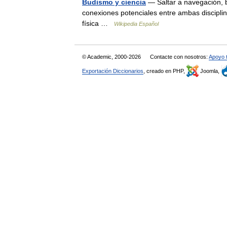
Budismo y ciencia
— Saltar a navegación, b
conexiones potenciales entre ambas discipl
física …
Wikipedia Español
© Academic, 2000-2026
Contacte con nosotros:
Apoyo 
Exportación Diccionarios
, creado en PHP,
Joomla,